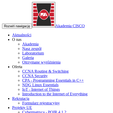
Akademia CISCO
Rozwiń nawigację
Aktualności
O nas
Akademia
Nasz zespół
Laboratorium
Galeria
Otrzymane wyróżnienia
Oferta
CCNA Routing & Switching
CCNA Security
CPA - Programming Essentials in C++
NDG Linux Essentials
IoT - Internet of Things
Introduction to the Internet of Everything
Rekrutacja
Formularz rejestracyjny
Projekty UE
Cybermatryca - POIR 4.1.2