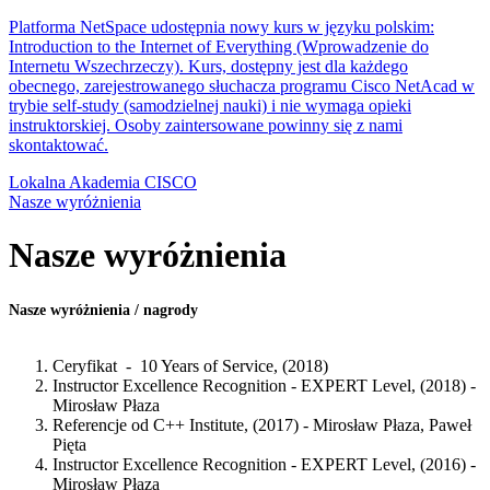
Platforma NetSpace udostępnia nowy kurs w języku polskim:
Introduction to the Internet of Everything (Wprowadzenie do
Internetu Wszechrzeczy). Kurs, dostępny jest dla każdego
obecnego, zarejestrowanego słuchacza programu Cisco NetAcad w
trybie self-study (samodzielnej nauki) i nie wymaga opieki
instruktorskiej. Osoby zaintersowane powinny się z nami
skontaktować.
Lokalna Akademia CISCO
Nasze wyróżnienia
Nasze wyróżnienia
Nasze wyróżnienia / nagrody
Ceryfikat - 10 Years of Service, (2018)
Instructor Excellence Recognition - EXPERT Level, (2018) -
Mirosław Płaza
Referencje od C++ Institute, (2017) - Mirosław Płaza, Paweł
Pięta
Instructor Excellence Recognition - EXPERT Level, (2016) -
Mirosław Płaza