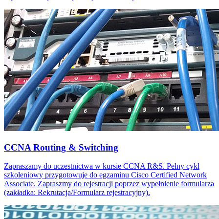
CCNA Routing & Switching
Zapraszamy do uczestnictwa w kursie CCNA R&S. Pełny cykl
szkoleniowy przygotowuje do egzaminu Cisco Certified Network
Associate. Zapraszmy do rejestracji poprzez wypełnienie formularza
(zakładka: Rekrutacja/Formularz rejestracyjny).