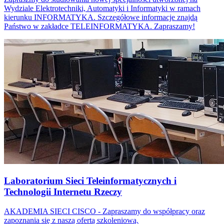
Wydziale Elektrotechniki, Automatyki i Informatyki w ramach
kierunku INFORMATYKA. Szczegółowe informacje znajdą
Państwo w zakładce TELEINFORMATYKA. Zapraszamy!
Laboratorium Sieci Teleinformatycznych i
Technologii Internetu Rzeczy
AKADEMIA SIECI CISCO - Zapraszamy do współpracy oraz
zapoznania się z naszą ofertą szkoleniową.